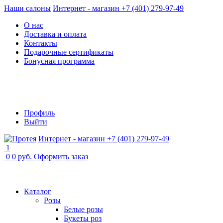
Наши салоны
Интернет - магазин +7 (401) 279-97-49
О нас
Доставка и оплата
Контакты
Подарочные сертификаты
Бонусная программа
Профиль
Выйти
Интернет - магазин +7 (401) 279-97-49
1
0
0 руб.
Оформить заказ
Каталог
Розы
Белые розы
Букеты роз