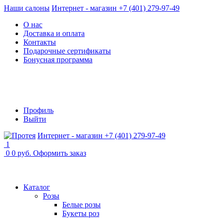
Наши салоны
Интернет - магазин +7 (401) 279-97-49
О нас
Доставка и оплата
Контакты
Подарочные сертификаты
Бонусная программа
Профиль
Выйти
Интернет - магазин +7 (401) 279-97-49
1
0
0 руб.
Оформить заказ
Каталог
Розы
Белые розы
Букеты роз